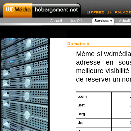
Accueil
Nos Offres
Services +
Actuali
Domaines
Même si wdmédia-
adresse en sou
meilleure visibili
de reserver un no
.com
.net
.org
.be