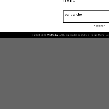
trafic.
par tranche
© 2008-2026
WDMédia
SARL au capital de 2000 € - 6 rue Michel L