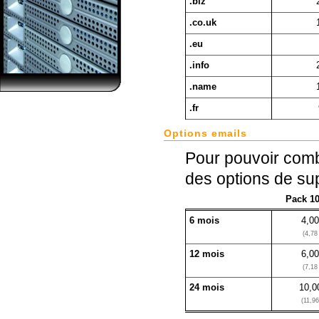
.biz
.co.uk
.eu
.info
.name
.fr
Options emails
Pour pouvoir com
des options de sup
Pack 10
6 mois
4,0
(4,78
12 mois
6,0
(7,18
24 mois
10,0
(11,9