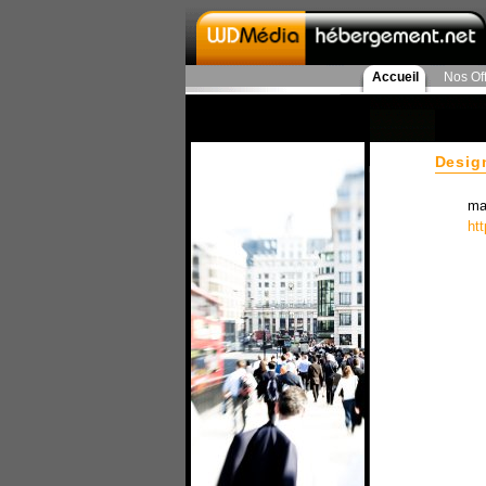
Accueil
Nos Of
Desig
ma
ht