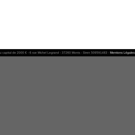
capital de 2000 € - 6 rue Michel Legrand - 37260 Monts - Siren 509591483 -
Mentions Légales