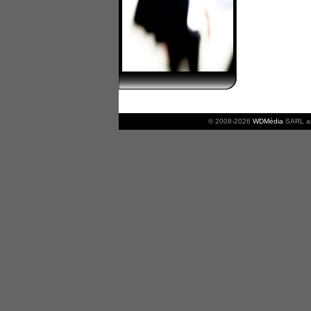
© 2008-2026
WDMédia
SARL au 