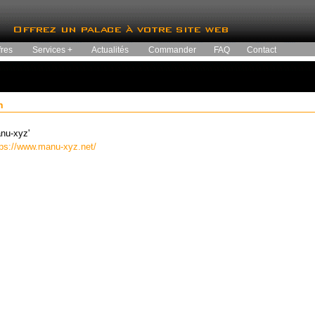
fres
Services +
Actualités
Commander
FAQ
Contact
n
nu-xyz'
tps://www.manu-xyz.net/