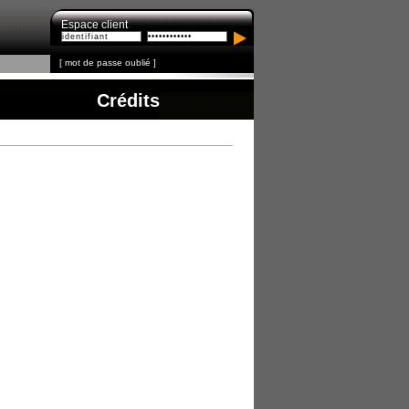
Espace client
[
mot de passe oublié
]
Crédits