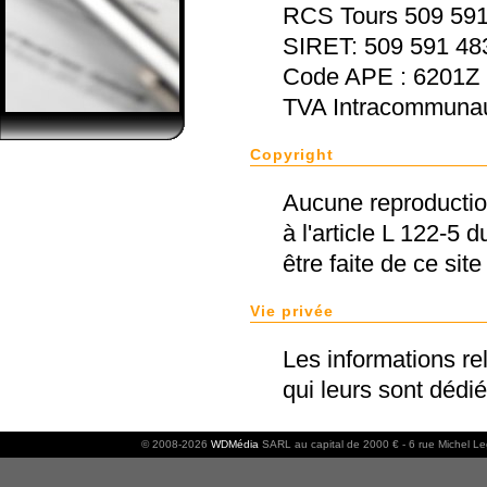
RCS Tours 509 591
SIRET: 509 591 48
Code APE : 6201Z
TVA Intracommunau
Copyright
Aucune reproduction
à l'article L 122-5 
être faite de ce sit
Vie privée
Les informations rel
qui leurs sont dédié
© 2008-2026
WDMédia
SARL au capital de 2000 € - 6 rue Michel L