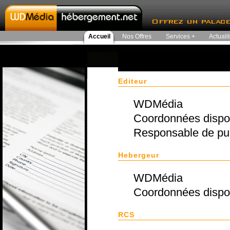
Accueil
Nos Offres
Services +
Actuali
Editeur
WDMédia
Coordonnées dispon
Responsable de publ
Hebergeur
WDMédia
Coordonnées dispon
RCS